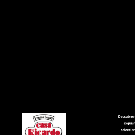
Descubre n
exquis
seleccion