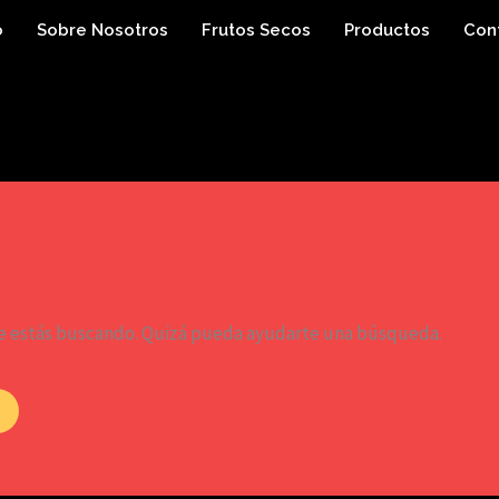
o
Sobre Nosotros
Frutos Secos
Productos
Con
e estás buscando. Quizá pueda ayudarte una búsqueda.