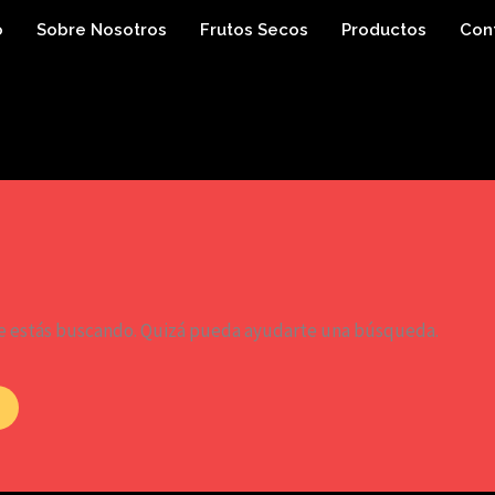
o
Sobre Nosotros
Frutos Secos
Productos
Con
e estás buscando. Quizá pueda ayudarte una búsqueda.