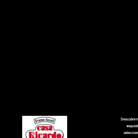
Descubre n
exquis
seleccion