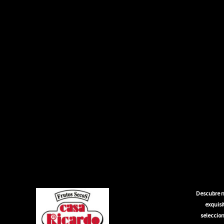
Descubre n
exquis
seleccion