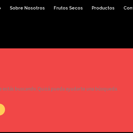
o
Sobre Nosotros
Frutos Secos
Productos
Con
e estás buscando. Quizá pueda ayudarte una búsqueda.